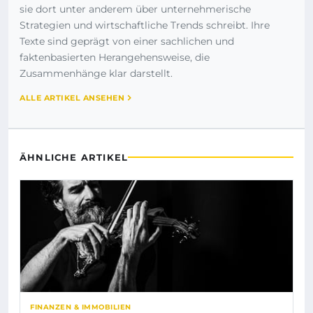
sie dort unter anderem über unternehmerische
Strategien und wirtschaftliche Trends schreibt. Ihre
Texte sind geprägt von einer sachlichen und
faktenbasierten Herangehensweise, die
Zusammenhänge klar darstellt.
ALLE ARTIKEL ANSEHEN
ÄHNLICHE ARTIKEL
FINANZEN & IMMOBILIEN