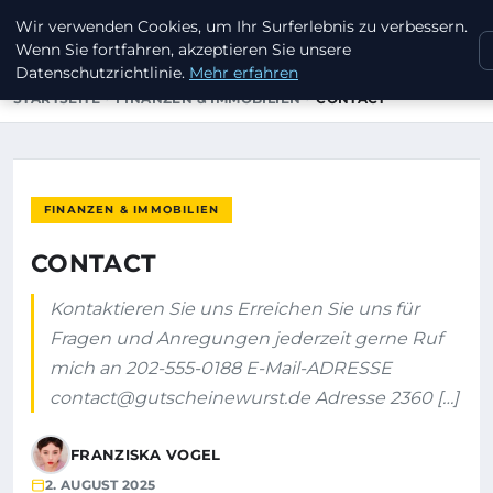
Wir verwenden Cookies, um Ihr Surferlebnis zu verbessern.
GUTSCHEINEWURST
Wenn Sie fortfahren, akzeptieren Sie unsere
Datenschutzrichtlinie.
Mehr erfahren
STARTSEITE
FINANZEN & IMMOBILIEN
CONTACT
FINANZEN & IMMOBILIEN
CONTACT
Kontaktieren Sie uns Erreichen Sie uns für
Fragen und Anregungen jederzeit gerne Ruf
mich an 202-555-0188 E-Mail-ADRESSE
contact@gutscheinewurst.de
Adresse 2360 […]
FRANZISKA VOGEL
2. AUGUST 2025