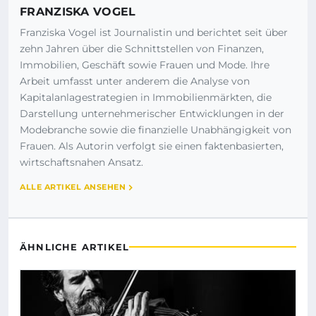
FRANZISKA VOGEL
Franziska Vogel ist Journalistin und berichtet seit über
zehn Jahren über die Schnittstellen von Finanzen,
Immobilien, Geschäft sowie Frauen und Mode. Ihre
Arbeit umfasst unter anderem die Analyse von
Kapitalanlagestrategien in Immobilienmärkten, die
Darstellung unternehmerischer Entwicklungen in der
Modebranche sowie die finanzielle Unabhängigkeit von
Frauen. Als Autorin verfolgt sie einen faktenbasierten,
wirtschaftsnahen Ansatz.
ALLE ARTIKEL ANSEHEN
ÄHNLICHE ARTIKEL