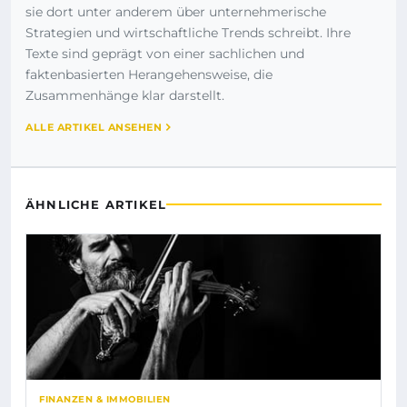
sie dort unter anderem über unternehmerische
Strategien und wirtschaftliche Trends schreibt. Ihre
Texte sind geprägt von einer sachlichen und
faktenbasierten Herangehensweise, die
Zusammenhänge klar darstellt.
ALLE ARTIKEL ANSEHEN
ÄHNLICHE ARTIKEL
FINANZEN & IMMOBILIEN