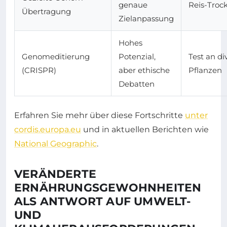
genaue
Reis-Troc
Übertragung
Zielanpassung
Hohes
Genomeditierung
Potenzial,
Test an di
(CRISPR)
aber ethische
Pflanzen
Debatten
Erfahren Sie mehr über diese Fortschritte
unter
cordis.europa.eu
und in aktuellen Berichten wie
National Geographic
.
VERÄNDERTE
ERNÄHRUNGSGEWOHNHEITEN
ALS ANTWORT AUF UMWELT-
UND