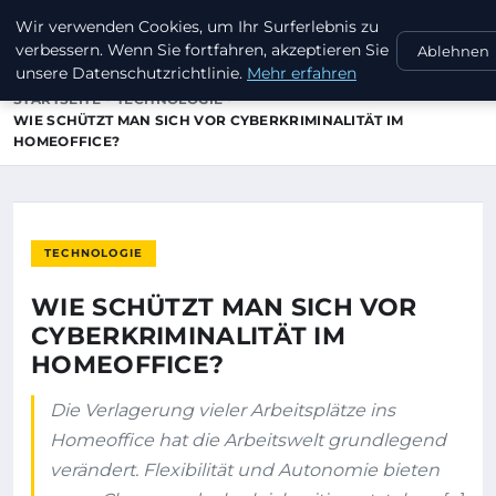
Wir verwenden Cookies, um Ihr Surferlebnis zu
GUTSCHEINEWURST
verbessern. Wenn Sie fortfahren, akzeptieren Sie
Ablehnen
unsere Datenschutzrichtlinie.
Mehr erfahren
STARTSEITE
TECHNOLOGIE
WIE SCHÜTZT MAN SICH VOR CYBERKRIMINALITÄT IM
HOMEOFFICE?
TECHNOLOGIE
WIE SCHÜTZT MAN SICH VOR
CYBERKRIMINALITÄT IM
HOMEOFFICE?
Die Verlagerung vieler Arbeitsplätze ins
Homeoffice hat die Arbeitswelt grundlegend
verändert. Flexibilität und Autonomie bieten