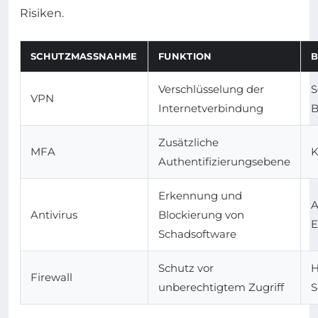
Risiken.
SCHUTZMASSNAHME
FUNKTION
B
Verschlüsselung der
S
VPN
Internetverbindung
B
Zusätzliche
MFA
K
Authentifizierungsebene
Erkennung und
A
Antivirus
Blockierung von
E
Schadsoftware
Schutz vor
H
Firewall
unberechtigtem Zugriff
S