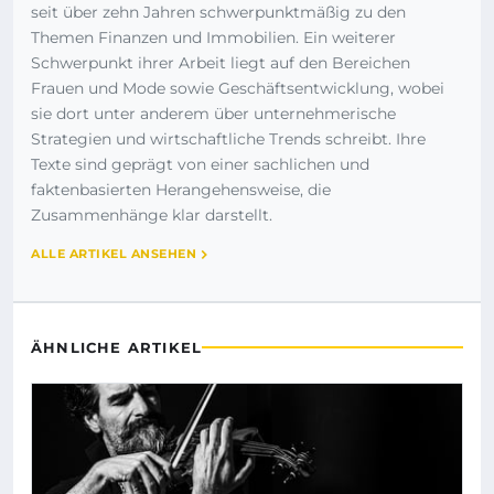
seit über zehn Jahren schwerpunktmäßig zu den
Themen Finanzen und Immobilien. Ein weiterer
Schwerpunkt ihrer Arbeit liegt auf den Bereichen
Frauen und Mode sowie Geschäftsentwicklung, wobei
sie dort unter anderem über unternehmerische
Strategien und wirtschaftliche Trends schreibt. Ihre
Texte sind geprägt von einer sachlichen und
faktenbasierten Herangehensweise, die
Zusammenhänge klar darstellt.
ALLE ARTIKEL ANSEHEN
ÄHNLICHE ARTIKEL