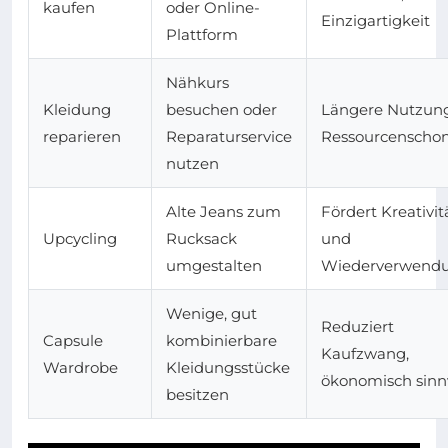
kaufen
oder Online-
Einzigartigkeit
Plattform
Nähkurs
Kleidung
besuchen oder
Längere Nutzung
reparieren
Reparaturservice
Ressourcenscho
nutzen
Alte Jeans zum
Fördert Kreativit
Upcycling
Rucksack
und
umgestalten
Wiederverwend
Wenige, gut
Reduziert
Capsule
kombinierbare
Kaufzwang,
Wardrobe
Kleidungsstücke
ökonomisch sinn
besitzen