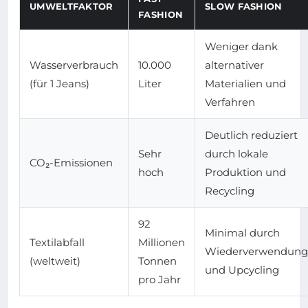
UMWELTFAKTOR
SLOW FASHION
FASHION
Weniger dank
Wasserverbrauch
10.000
alternativer
(für 1 Jeans)
Liter
Materialien und
Verfahren
Deutlich reduziert
Sehr
durch lokale
CO₂-Emissionen
hoch
Produktion und
Recycling
92
Minimal durch
Textilabfall
Millionen
Wiederverwendung
(weltweit)
Tonnen
und Upcycling
pro Jahr