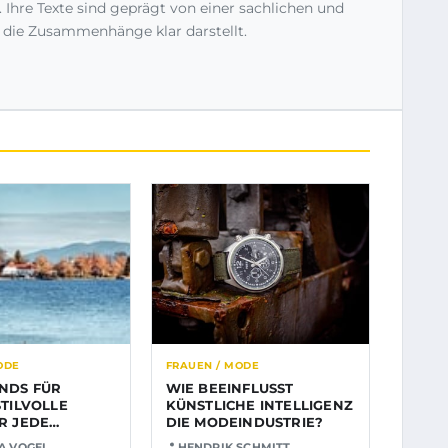
. Ihre Texte sind geprägt von einer sachlichen und
 die Zusammenhänge klar darstellt.
ODE
FRAUEN / MODE
NDS FÜR
WIE BEEINFLUSST
STILVOLLE
KÜNSTLICHE INTELLIGENZ
R JEDE
DIE MODEINDUSTRIE?
EIT
A VOGEL
HENDRIK SCHMITT