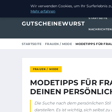
13. MAI 2026
Wir verwenden Cookies, um Ihr Surferlebnis zu 
Mehr erfahren
STARTSEITE
GUTSCHEINEWURST
NACHRICHTEN
STARTSEITE
FRAUEN / MODE
MODETIPPS FÜR FRAU
FRAUEN / MODE
MODETIPPS FÜR FR
DEINEN PERSÖNLICH
Die Suche nach dem persönlichen Stil 
darstellen. Es ist wichtig, sich selbst