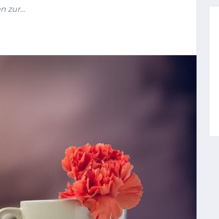
n zur…