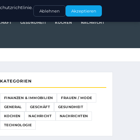
NANZEN & IMMOBILIEN
FRAUEN / MODE
GENERAL
GESCHÄFT
hutzrichtlinie.
Ablehnen
Akzeptieren
CHÄFT
GESUNDHEIT
KOCHEN
NACHRICHT
KATEGORIEN
FINANZEN & IMMOBILIEN
FRAUEN / MODE
GENERAL
GESCHÄFT
GESUNDHEIT
KOCHEN
NACHRICHT
NACHRICHTEN
TECHNOLOGIE